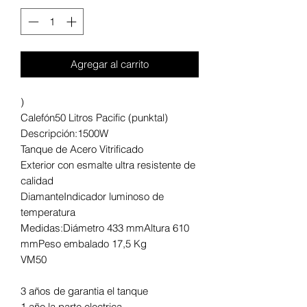
Agregar al carrito
)
Calefón50 Litros Pacific (punktal)
Descripción:1500W
Tanque de Acero Vitrificado
Exterior con esmalte ultra resistente de
calidad
DiamanteIndicador luminoso de
temperatura
Medidas:Diámetro 433 mmAltura 610
mmPeso embalado 17,5 Kg
VM50
3 años de garantia el tanque
1 año la parte electrica