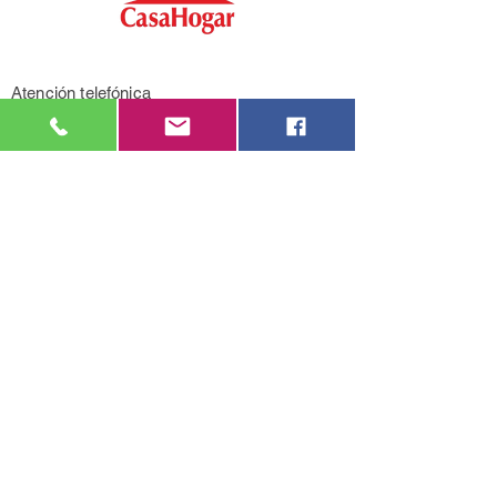
Atención telefónica
2200 9571
Mensajería de Whatsapp
092 405 661
Correo electrónico
casahogarcasarino@gmail.com
Av. General Flores 3455, entre Propios y
Quesada (Montevideo).
LU-VI de 9:00 a 17:00.
SÁ de 9:00 a 13:00.