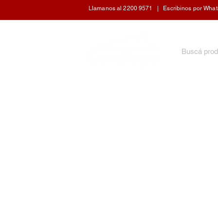
Llamanos al 2200 9571 | Escribinos por WhatsA
INICIO
ARTÍCULOS DE COCINA
CUIDADO 