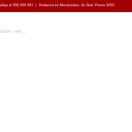
pp al 092 405 661 | Visitanos en Montevideo, Av. Gral. Flores 3455.
PERSONAL
CALEFACCIÓN
COCINA
HOGAR
MOBILIARIO