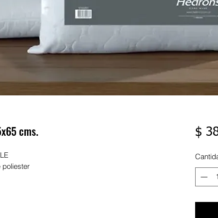
5x65 cms.
$ 3
BLE
Cantid
 poliester