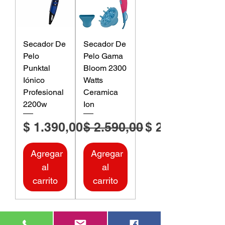
Secador De
Secador De
Pelo
Pelo Gama
Punktal
Bloom 2300
Iónico
Watts
Profesional
Ceramica
2200w
Ion
Precio
Precio
Precio de ofe
$ 1.390,00
$ 2.590,00
$ 2.408,70
Agregar
Agregar
al
al
carrito
carrito