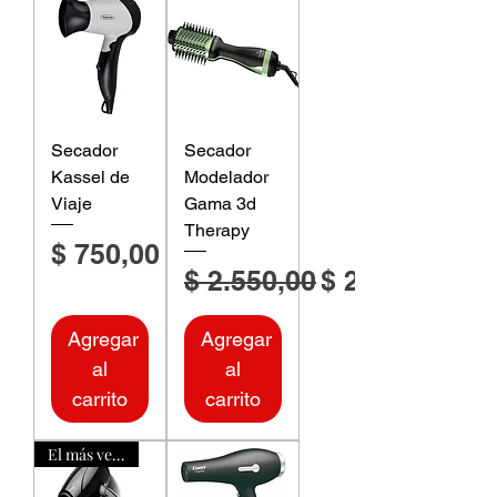
Secador
Secador
Kassel de
Modelador
Viaje
Gama 3d
Therapy
Precio
$ 750,00
Precio
Precio de ofe
$ 2.550,00
$ 2.397,00
Agregar
Agregar
al
al
carrito
carrito
El más vendido!