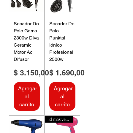
Secador De
Secador De
Pelo Gama
Pelo
2300w Diva
Punktal
Ceramic
Iónico
Motor Ac
Profesional
Difusor
2500w
Precio
Precio
$ 3.150,00
$ 1.690,00
Agregar
Agregar
al
al
carrito
carrito
El más vendido!