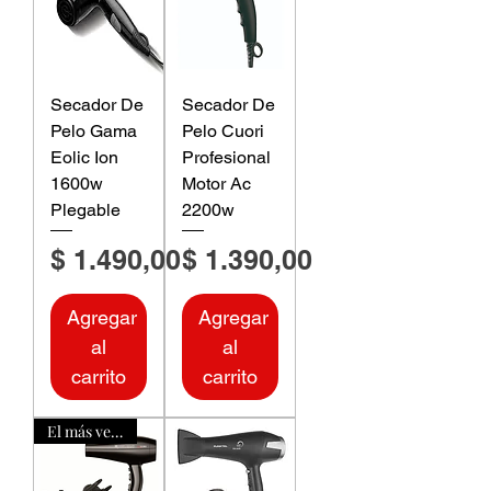
Secador De
Secador De
Pelo Gama
Pelo Cuori
Eolic Ion
Profesional
1600w
Motor Ac
Plegable
2200w
Precio
Precio
$ 1.490,00
$ 1.390,00
Agregar
Agregar
al
al
carrito
carrito
El más vendido!