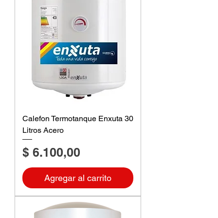
Calefon Termotanque Enxuta 30
Litros Acero
Precio
$ 6.100,00
Agregar al carrito