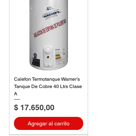
Calefon Termotanque Warner's
Tanque De Cobre 40 Ltrs Clase
A
Precio
$ 17.650,00
Agregar al carrito