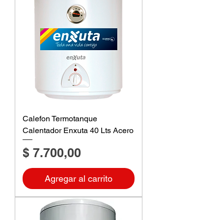
Calefon Termotanque
Calentador Enxuta 40 Lts Acero
Precio
$ 7.700,00
Agregar al carrito