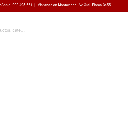
pp al 092 405 661 | Visitanos en Montevideo, Av. Gral. Flores 3455.
PERSONAL
CALEFACCIÓN
COCINA
HOGAR
MOBILIARIO