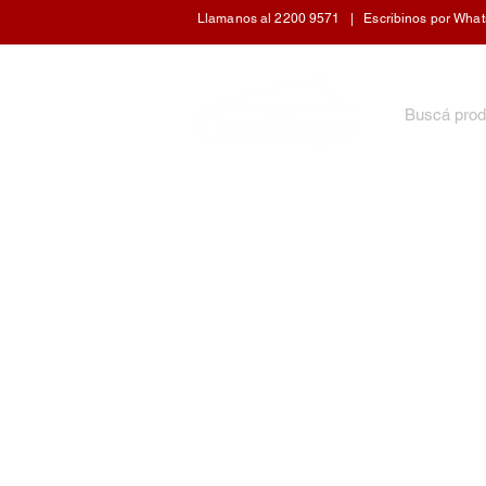
Llamanos al 2200 9571 | Escribinos por WhatsA
INICIO
ARTÍCULOS DE COCINA
CUIDADO 