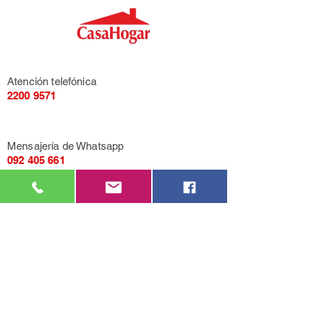
Atención telefónica
2200 9571
Mensajería de Whatsapp
092 405 661
Correo electrónico
casahogarcasarino@gmail.com
Av. General Flores 3455, entre Propios y
Quesada (Montevideo).
LU-VI de 9:00 a 17:00.