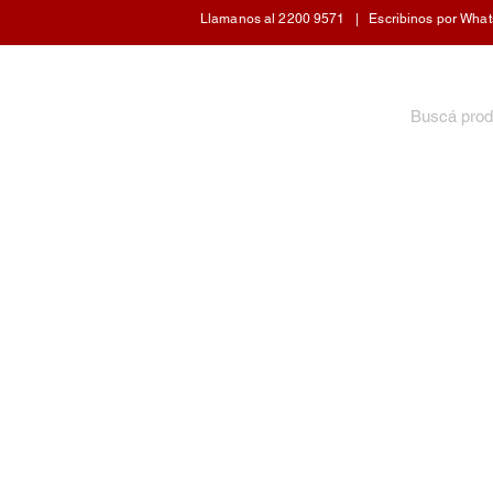
Llamanos al 2200 9571 | Escribinos por WhatsA
INICIO
ARTÍCULOS DE COCINA
CUIDADO 