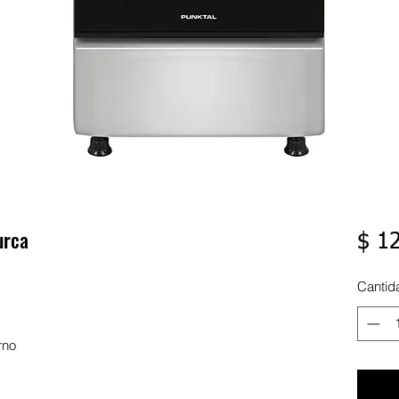
urca
$ 1
Cantid
rno