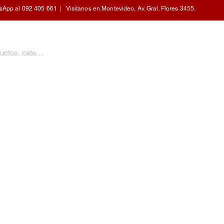
pp al 092 405 661 | Visitanos en Montevideo, Av. Gral. Flores 3455.
PERSONAL
CALEFACCIÓN
COCINA
HOGAR
MOBILIARIO