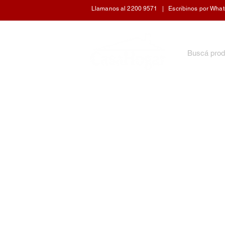
Llamanos al 2200 9571 | Escribinos por WhatsA
INICIO
ARTÍCULOS DE COCINA
CUIDADO 