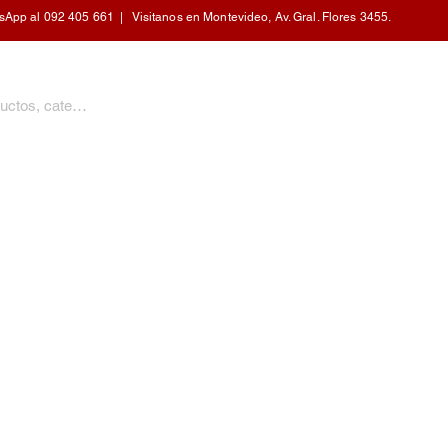
pp al 092 405 661 | Visitanos en Montevideo, Av. Gral. Flores 3455.
PERSONAL
CALEFACCIÓN
COCINA
HOGAR
MOBILIARIO