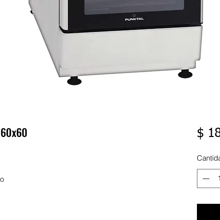
 60x60
$ 1
Cantid
co