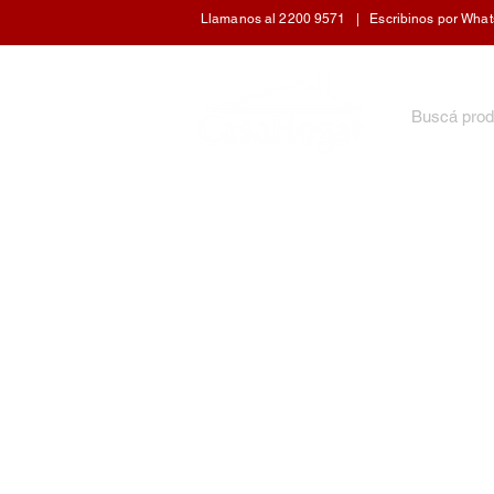
Llamanos al 2200 9571 | Escribinos por WhatsA
INICIO
ARTÍCULOS DE COCINA
CUIDADO 