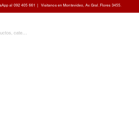
pp al 092 405 661 | Visitanos en Montevideo, Av. Gral. Flores 3455.
PERSONAL
CALEFACCIÓN
COCINA
HOGAR
MOBILIARIO