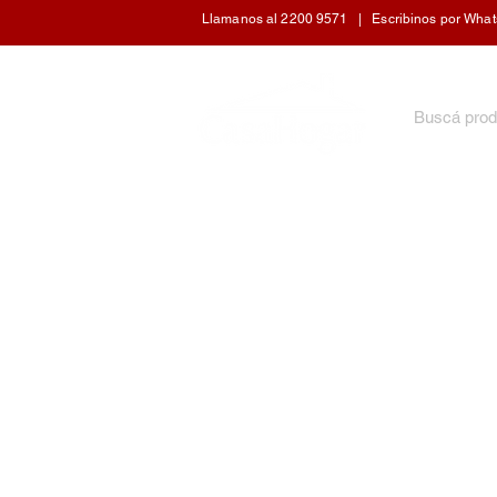
Llamanos al 2200 9571 | Escribinos por WhatsA
INICIO
ARTÍCULOS DE COCINA
CUIDADO 