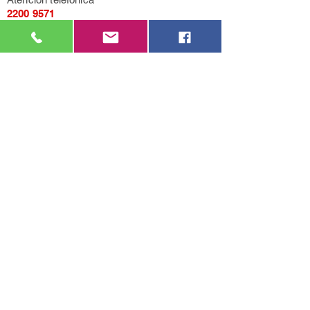
2200 9571
Mensajería de Whatsapp
092 405 661
Correo electrónico
casahogarcasarino@gmail.com
Av. General Flores 3455, entre Propios y
Quesada (Montevideo).
LU-VI de 9:00 a 17:00.
SÁ de 9:00 a 13:00.
¿Te gustaría contestar una breve encuesta para