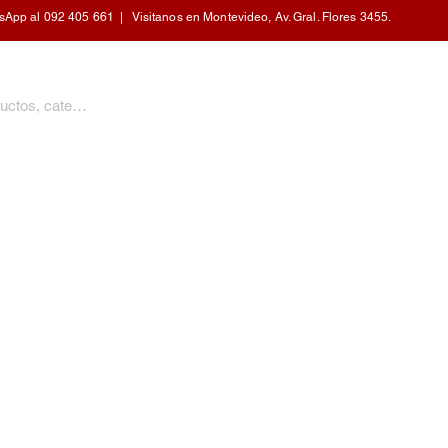
pp al 092 405 661 | Visitanos en Montevideo, Av. Gral. Flores 3455.
PERSONAL
CALEFACCIÓN
COCINA
HOGAR
MOBILIARIO