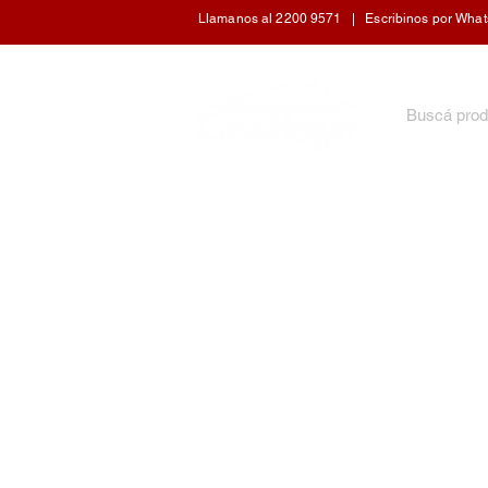
Llamanos al 2200 9571 | Escribinos por WhatsA
INICIO
ARTÍCULOS DE COCINA
CUIDADO 