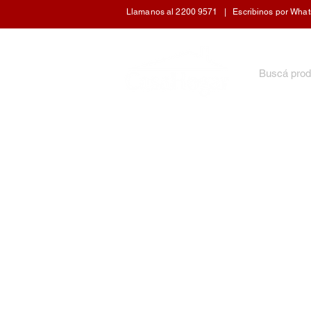
Llamanos al 2200 9571 | Escribinos por WhatsA
INICIO
ARTÍCULOS DE COCINA
CUIDADO 