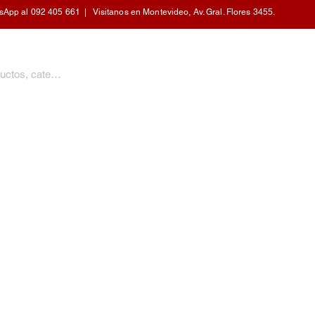
pp al 092 405 661 | Visitanos en Montevideo, Av. Gral. Flores 3455.
PERSONAL
CALEFACCIÓN
COCINA
HOGAR
MOBILIARIO