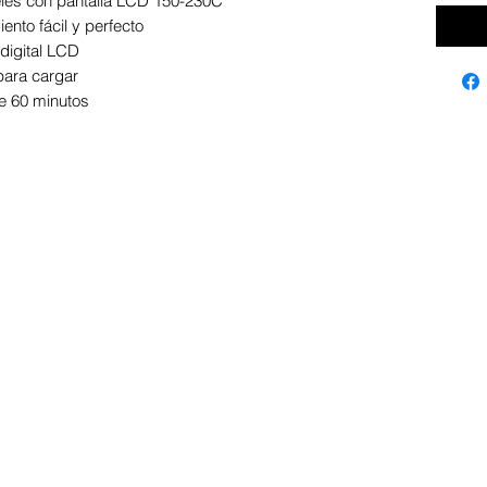
eles con pantalla LCD 150-230C
ento fácil y perfecto
digital LCD
ara cargar
e 60 minutos