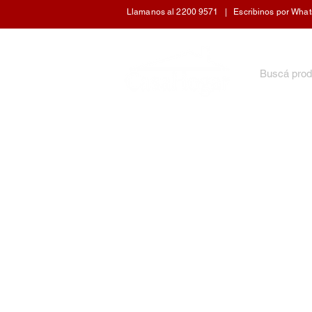
Llamanos al 2200 9571 | Escribinos por WhatsA
INICIO
ARTÍCULOS DE COCINA
CUIDADO 