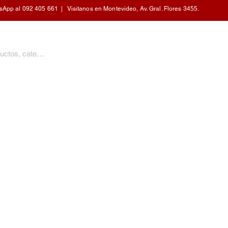
pp al 092 405 661 | Visitanos en Montevideo, Av. Gral. Flores 3455.
PERSONAL
CALEFACCIÓN
COCINA
HOGAR
MOBILIARIO