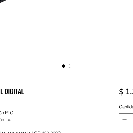
L DIGITAL
$ 1
Cantid
ión PTC
rámica